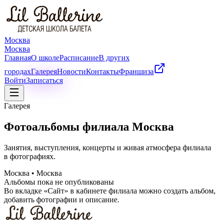
Москва
Москва
Главная
О школе
Расписание
В других
городах
Галерея
Новости
Контакты
Франшиза
Войти
Записаться
Галерея
Фотоальбомы филиала Москва
Занятия, выступления, концерты и живая атмосфера филиала
в фотографиях.
Москва
•
Москва
Альбомы пока не опубликованы
Во вкладке «Сайт» в кабинете филиала можно создать альбом,
добавить фотографии и описание.